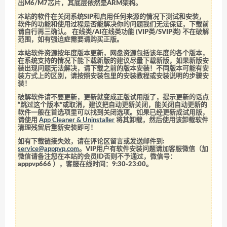
出M6/M7芯片，其底层依然是ARM架构。
本站的软件在关闭系统SIP和启用任何来源的情况下测试和安装，
软件的功能和使用过程是否能解决你的问题我们无法保证，下载前
请自行再三确认。 在线类/AI在线类功能 (VIP类/SVIP类) 不在破解
范围，如有强迫症需要请购买正版。
本站软件资源按年度版本更新，网盘资源包括该年度的各个版本，
在系统支持的情况下能下载新版的建议尽量下载新版，如果新版安
装出现问题无法解决，请下载之前的版本安装！不同版本可能有安
装方式上的区别，请按照安装包里的安装教程或安装说明的步骤安
装！
破解软件请不要更新，更新就变成正版试用版了，提示更新的话点
“跳过这个版本”或取消，建议把自动更新关闭，能关闭自动更新的
软件一般在首选项里可以找到关闭选项。如果已经更新成试用版，
请使用
App Cleaner & Uninstaller
将其卸载，然后使用该卸载软件
清理残留后重新安装即可！
如有下载链接失效，请在评论区留言或发送邮件到:
service@apppvp.com
。VIP用户有软件安装问题请加客服微信（加
微信请备注您在本站的会员ID否则不予通过，微信号：
apppvp666
），客服在线时间：9:30-23:00。