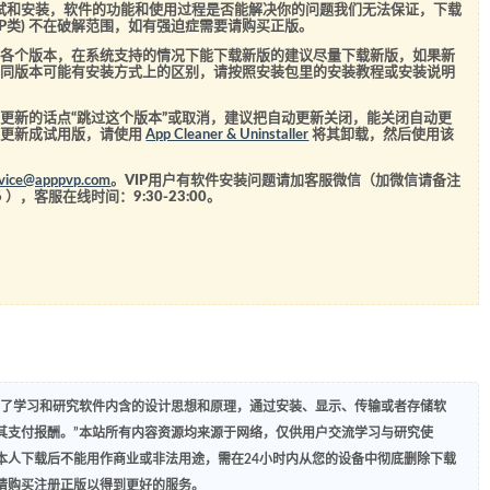
测试和安装，软件的功能和使用过程是否能解决你的问题我们无法保证，下载
SVIP类) 不在破解范围，如有强迫症需要请购买正版。
的各个版本，在系统支持的情况下能下载新版的建议尽量下载新版，如果新
不同版本可能有安装方式上的区别，请按照安装包里的安装教程或安装说明
更新的话点“跳过这个版本”或取消，建议把自动更新关闭，能关闭自动更
经更新成试用版，请使用
App Cleaner & Uninstaller
将其卸载，然后使用该
rvice@apppvp.com
。VIP用户有软件安装问题请加客服微信（加微信请备注
6
），客服在线时间：9:30-23:00。
为了学习和研究软件内含的设计思想和原理，通过安装、显示、传输或者存储软
其支付报酬。”本站所有内容资源均来源于网络，仅供用户交流学习与研究使
本人下载后不能用作商业或非法用途，需在24小时内从您的设备中彻底删除下载
请购买注册正版以得到更好的服务。