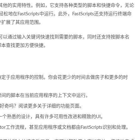
c还具备一些其他的实用特性。例如，它支持各种类型的脚本和快捷命令，无论
都可以轻松地在FastScripts中运行。此外，FastScripts还支持运行终端命
步扩展了其应用范围。
索功能，用户可以通过输入关键词快速找到需要的脚本，同时还支持按脚本名
脚本查找更加方便快捷。
特定于应用程序的控制。你会花更少的时间去做房子和更多的时
时间的脚本在当前应用程序的上下文中运行。
内容感到好奇吗？阅读更多关于详细的功能页面。
菜单 - 一个熟悉的设计，具有许多可用性改进和精致的UI。
omator工作流程，甚至应用程序或文档都由FastScripts识别和处理。