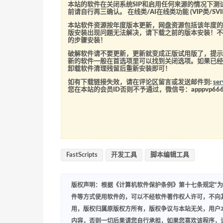
本站的软件在关闭系统SIP和启用任何来源的情况下
前请自行再三确认。 在线类/AI在线类功能 (VIP类/
本站软件资源按年度版本更新，网盘资源包括该年度
版安装出现问题无法解决，请下载之前的版本安装！
的步骤安装！
破解软件请不要更新，更新就变成正版试用版了，提示
新的软件一般在首选项里可以找到关闭选项。如果已
卸载软件清理残留后重新安装即可！
如有下载链接失效，请在评论区留言或发送邮件到:
se
您在本站的会员ID否则不予通过，微信号：
apppvp66
FastScripts
开发工具
脚本编辑工具
版权声明：根据《计算机软件保护条例》第十七条规定“
件等方式使用软件的，可以不经软件著作权人许可，不向
用，版权归属原版权方所有，版权争议与本站无关，用户
内容，否则一切后果请您自行承担，如果您喜欢该程序，