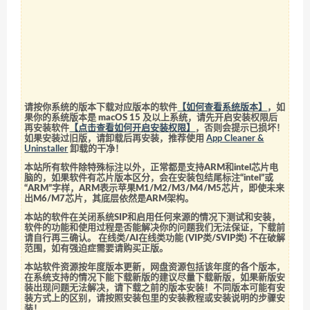
请按你系统的版本下载对应版本的软件
【如何查看系统版本】
，如
果你的系统版本是 macOS 15 及以上系统，请先开启安装权限后
再安装软件
【点击查看如何开启安装权限】
，否则会提示已损坏！
如果安装过旧版，请卸载后再安装，推荐使用
App Cleaner &
Uninstaller
卸载的干净！
本站所有软件除特殊标注以外，正常都是支持ARM和intel芯片电
脑的，如果软件有芯片版本区分，会在安装包结尾标注“intel”或
“ARM”字样，ARM表示苹果M1/M2/M3/M4/M5芯片，即使未来
出M6/M7芯片，其底层依然是ARM架构。
本站的软件在关闭系统SIP和启用任何来源的情况下测试和安装，
软件的功能和使用过程是否能解决你的问题我们无法保证，下载前
请自行再三确认。 在线类/AI在线类功能 (VIP类/SVIP类) 不在破解
范围，如有强迫症需要请购买正版。
本站软件资源按年度版本更新，网盘资源包括该年度的各个版本，
在系统支持的情况下能下载新版的建议尽量下载新版，如果新版安
装出现问题无法解决，请下载之前的版本安装！不同版本可能有安
装方式上的区别，请按照安装包里的安装教程或安装说明的步骤安
装！