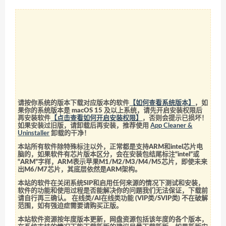
请按你系统的版本下载对应版本的软件
【如何查看系统版本】
，如
果你的系统版本是 macOS 15 及以上系统，请先开启安装权限后
再安装软件
【点击查看如何开启安装权限】
，否则会提示已损坏！
如果安装过旧版，请卸载后再安装，推荐使用
App Cleaner &
Uninstaller
卸载的干净！
本站所有软件除特殊标注以外，正常都是支持ARM和intel芯片电
脑的，如果软件有芯片版本区分，会在安装包结尾标注“intel”或
“ARM”字样，ARM表示苹果M1/M2/M3/M4/M5芯片，即使未来
出M6/M7芯片，其底层依然是ARM架构。
本站的软件在关闭系统SIP和启用任何来源的情况下测试和安装，
软件的功能和使用过程是否能解决你的问题我们无法保证，下载前
请自行再三确认。 在线类/AI在线类功能 (VIP类/SVIP类) 不在破解
范围，如有强迫症需要请购买正版。
本站软件资源按年度版本更新，网盘资源包括该年度的各个版本，