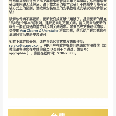
在系统支持的情况下能下载新版的建议尽量下载新版，如果新版安
装出现问题无法解决，请下载之前的版本安装！不同版本可能有安
装方式上的区别，请按照安装包里的安装教程或安装说明的步骤安
装！
破解软件请不要更新，更新就变成正版试用版了，提示更新的话点
“跳过这个版本”或取消，建议把自动更新关闭，能关闭自动更新的
软件一般在首选项里可以找到关闭选项。如果已经更新成试用版，
请使用
App Cleaner & Uninstaller
将其卸载，然后使用该卸载软件
清理残留后重新安装即可！
如有下载链接失效，请在评论区留言或发送邮件到:
service@apppvp.com
。VIP用户有软件安装问题请加客服微信（加
微信请备注您在本站的会员ID否则不予通过，微信号：
apppvp666
），客服在线时间：9:30-23:00。