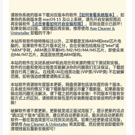
请按你系统的版本下载对应版本的软件
【如何查看系统版本】
，如
果你的系统版本是 macOS 15 及以上系统，请先开启安装权限后
再安装软件
【点击查看如何开启安装权限】
，否则会提示已损坏！
如果安装过旧版，请卸载后再安装，推荐使用
App Cleaner &
Uninstaller
卸载的干净！
本站所有软件除特殊标注以外，正常都是支持ARM和intel芯片电
脑的，如果软件有芯片版本区分，会在安装包结尾标注“intel”或
“ARM”字样，ARM表示苹果M1/M2/M3/M4/M5芯片，即使未来
出M6/M7芯片，其底层依然是ARM架构。
本站的软件在关闭系统SIP和启用任何来源的情况下测试和安装，
软件的功能和使用过程是否能解决你的问题我们无法保证，下载前
请自行再三确认。 在线类/AI在线类功能 (VIP类/SVIP类) 不在破解
范围，如有强迫症需要请购买正版。
本站软件资源按年度版本更新，网盘资源包括该年度的各个版本，
在系统支持的情况下能下载新版的建议尽量下载新版，如果新版安
装出现问题无法解决，请下载之前的版本安装！不同版本可能有安
装方式上的区别，请按照安装包里的安装教程或安装说明的步骤安
装！
破解软件请不要更新，更新就变成正版试用版了，提示更新的话点
“跳过这个版本”或取消，建议把自动更新关闭，能关闭自动更新的
软件一般在首选项里可以找到关闭选项。如果已经更新成试用版，
请使用
App Cleaner & Uninstaller
将其卸载，然后使用该卸载软件
清理残留后重新安装即可！