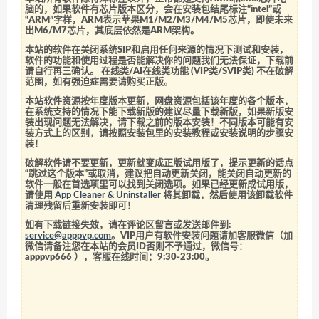
脑的，如果软件有芯片版本区分，会在安装包结尾标注“intel”或
“ARM”字样，ARM表示苹果M1/M2/M3/M4/M5芯片，即使未来
出M6/M7芯片，其底层依然是ARM架构。
本站的软件在关闭系统SIP和启用任何来源的情况下测试和安装，
软件的功能和使用过程是否能解决你的问题我们无法保证，下载前
请自行再三确认。 在线类/AI在线类功能 (VIP类/SVIP类) 不在破解
范围，如有强迫症需要请购买正版。
本站软件资源按年度版本更新，网盘资源包括该年度的各个版本，
在系统支持的情况下能下载新版的建议尽量下载新版，如果新版安
装出现问题无法解决，请下载之前的版本安装！不同版本可能有安
装方式上的区别，请按照安装包里的安装教程或安装说明的步骤安
装！
破解软件请不要更新，更新就变成正版试用版了，提示更新的话点
“跳过这个版本”或取消，建议把自动更新关闭，能关闭自动更新的
软件一般在首选项里可以找到关闭选项。如果已经更新成试用版，
请使用
App Cleaner & Uninstaller
将其卸载，然后使用该卸载软件
清理残留后重新安装即可！
如有下载链接失效，请在评论区留言或发送邮件到:
service@apppvp.com
。VIP用户有软件安装问题请加客服微信（加
微信请备注您在本站的会员ID否则不予通过，微信号：
apppvp666
），客服在线时间：9:30-23:00。