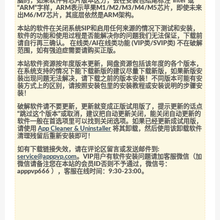
脑的，如果软件有芯片版本区分，会在安装包结尾标注“intel”或
“ARM”字样，ARM表示苹果M1/M2/M3/M4/M5芯片，即使未来
出M6/M7芯片，其底层依然是ARM架构。
本站的软件在关闭系统SIP和启用任何来源的情况下测试和安装，
软件的功能和使用过程是否能解决你的问题我们无法保证，下载前
请自行再三确认。 在线类/AI在线类功能 (VIP类/SVIP类) 不在破解
范围，如有强迫症需要请购买正版。
本站软件资源按年度版本更新，网盘资源包括该年度的各个版本，
在系统支持的情况下能下载新版的建议尽量下载新版，如果新版安
装出现问题无法解决，请下载之前的版本安装！不同版本可能有安
装方式上的区别，请按照安装包里的安装教程或安装说明的步骤安
装！
破解软件请不要更新，更新就变成正版试用版了，提示更新的话点
“跳过这个版本”或取消，建议把自动更新关闭，能关闭自动更新的
软件一般在首选项里可以找到关闭选项。如果已经更新成试用版，
请使用
App Cleaner & Uninstaller
将其卸载，然后使用该卸载软件
清理残留后重新安装即可！
如有下载链接失效，请在评论区留言或发送邮件到:
service@apppvp.com
。VIP用户有软件安装问题请加客服微信（加
微信请备注您在本站的会员ID否则不予通过，微信号：
apppvp666
），客服在线时间：9:30-23:00。