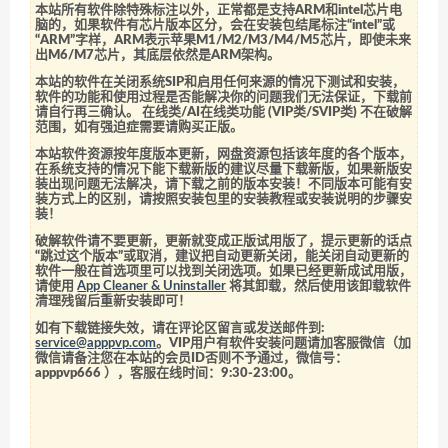
本站所有软件除特殊标注以外，正常都是支持ARM和intel芯片电
脑的，如果软件有芯片版本区分，会在安装包结尾标注“intel”或
“ARM”字样，ARM表示苹果M1/M2/M3/M4/M5芯片，即使未来
出M6/M7芯片，其底层依然是ARM架构。
本站的软件在关闭系统SIP和启用任何来源的情况下测试和安装，
软件的功能和使用过程是否能解决你的问题我们无法保证，下载前
请自行再三确认。 在线类/AI在线类功能 (VIP类/SVIP类) 不在破解
范围，如有强迫症需要请购买正版。
本站软件资源按年度版本更新，网盘资源包括该年度的各个版本，
在系统支持的情况下能下载新版的建议尽量下载新版，如果新版安
装出现问题无法解决，请下载之前的版本安装！不同版本可能有安
装方式上的区别，请按照安装包里的安装教程或安装说明的步骤安
装！
破解软件请不要更新，更新就变成正版试用版了，提示更新的话点
“跳过这个版本”或取消，建议把自动更新关闭，能关闭自动更新的
软件一般在首选项里可以找到关闭选项。如果已经更新成试用版，
请使用
App Cleaner & Uninstaller
将其卸载，然后使用该卸载软件
清理残留后重新安装即可！
如有下载链接失效，请在评论区留言或发送邮件到:
service@apppvp.com
。VIP用户有软件安装问题请加客服微信（加
微信请备注您在本站的会员ID否则不予通过，微信号：
apppvp666
），客服在线时间：9:30-23:00。