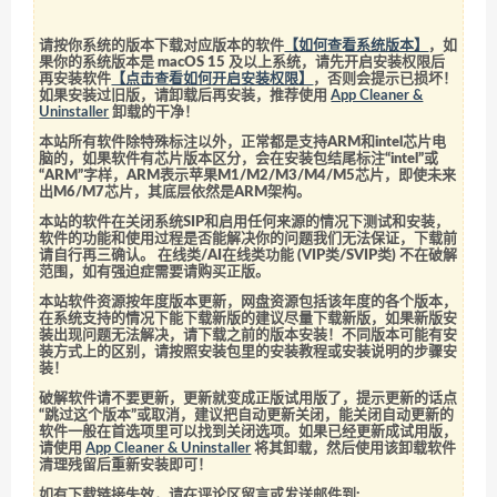
请按你系统的版本下载对应版本的软件
【如何查看系统版本】
，如
果你的系统版本是 macOS 15 及以上系统，请先开启安装权限后
再安装软件
【点击查看如何开启安装权限】
，否则会提示已损坏！
如果安装过旧版，请卸载后再安装，推荐使用
App Cleaner &
Uninstaller
卸载的干净！
本站所有软件除特殊标注以外，正常都是支持ARM和intel芯片电
脑的，如果软件有芯片版本区分，会在安装包结尾标注“intel”或
“ARM”字样，ARM表示苹果M1/M2/M3/M4/M5芯片，即使未来
出M6/M7芯片，其底层依然是ARM架构。
本站的软件在关闭系统SIP和启用任何来源的情况下测试和安装，
软件的功能和使用过程是否能解决你的问题我们无法保证，下载前
请自行再三确认。 在线类/AI在线类功能 (VIP类/SVIP类) 不在破解
范围，如有强迫症需要请购买正版。
本站软件资源按年度版本更新，网盘资源包括该年度的各个版本，
在系统支持的情况下能下载新版的建议尽量下载新版，如果新版安
装出现问题无法解决，请下载之前的版本安装！不同版本可能有安
装方式上的区别，请按照安装包里的安装教程或安装说明的步骤安
装！
破解软件请不要更新，更新就变成正版试用版了，提示更新的话点
“跳过这个版本”或取消，建议把自动更新关闭，能关闭自动更新的
软件一般在首选项里可以找到关闭选项。如果已经更新成试用版，
请使用
App Cleaner & Uninstaller
将其卸载，然后使用该卸载软件
清理残留后重新安装即可！
如有下载链接失效，请在评论区留言或发送邮件到: