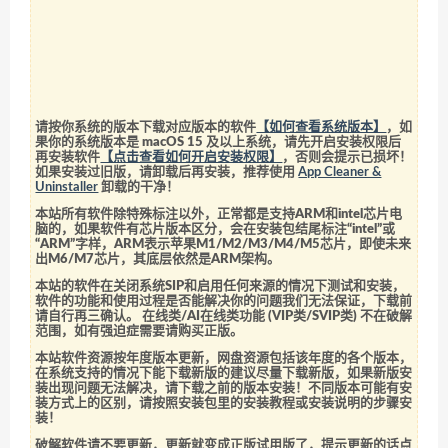
请按你系统的版本下载对应版本的软件
【如何查看系统版本】
，如
果你的系统版本是 macOS 15 及以上系统，请先开启安装权限后
再安装软件
【点击查看如何开启安装权限】
，否则会提示已损坏！
如果安装过旧版，请卸载后再安装，推荐使用
App Cleaner &
Uninstaller
卸载的干净！
本站所有软件除特殊标注以外，正常都是支持ARM和intel芯片电
脑的，如果软件有芯片版本区分，会在安装包结尾标注“intel”或
“ARM”字样，ARM表示苹果M1/M2/M3/M4/M5芯片，即使未来
出M6/M7芯片，其底层依然是ARM架构。
本站的软件在关闭系统SIP和启用任何来源的情况下测试和安装，
软件的功能和使用过程是否能解决你的问题我们无法保证，下载前
请自行再三确认。 在线类/AI在线类功能 (VIP类/SVIP类) 不在破解
范围，如有强迫症需要请购买正版。
本站软件资源按年度版本更新，网盘资源包括该年度的各个版本，
在系统支持的情况下能下载新版的建议尽量下载新版，如果新版安
装出现问题无法解决，请下载之前的版本安装！不同版本可能有安
装方式上的区别，请按照安装包里的安装教程或安装说明的步骤安
装！
破解软件请不要更新，更新就变成正版试用版了，提示更新的话点