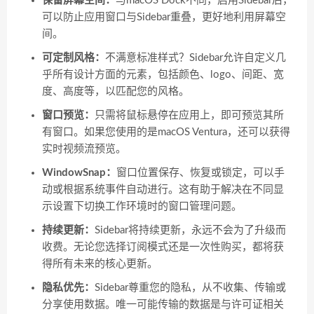
保留屏幕空间：
与macOS Dock不同，启用Sidebar后，
可以防止应用窗口与Sidebar重叠，更好地利用屏幕空
间。
可定制风格：
不满意标准样式？Sidebar允许自定义几
乎所有设计方面的元素，包括颜色、logo、间距、宽
度、高度等，以匹配您的风格。
窗口预览：
只需将鼠标悬停在应用上，即可预览其所
有窗口。如果您使用的是macOS Ventura，还可以获得
实时视频流预览。
WindowSnap：
窗口位置保存、恢复或锁定，可以手
动或根据系统事件自动进行。这有助于解决在不同显
示设置下切换工作环境时的窗口管理问题。
持续更新：
Sidebar将持续更新，永远不会为了升级而
收费。无论您选择订阅模式还是一次性购买，都将获
得所有未来的核心更新。
隐私优先：
Sidebar尊重您的隐私，从不收集、传输或
分享使用数据。唯一可能传输的数据是与许可证相关