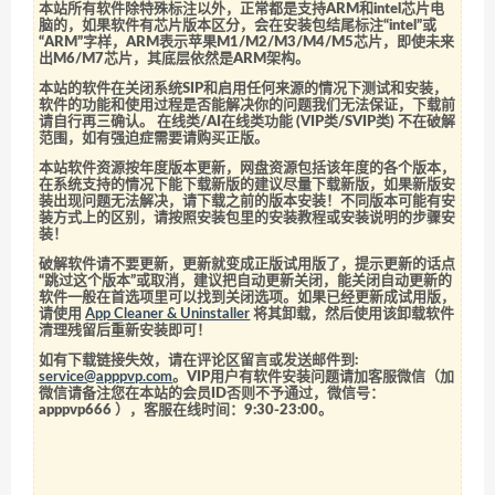
本站所有软件除特殊标注以外，正常都是支持ARM和intel芯片电
脑的，如果软件有芯片版本区分，会在安装包结尾标注“intel”或
“ARM”字样，ARM表示苹果M1/M2/M3/M4/M5芯片，即使未来
出M6/M7芯片，其底层依然是ARM架构。
本站的软件在关闭系统SIP和启用任何来源的情况下测试和安装，
软件的功能和使用过程是否能解决你的问题我们无法保证，下载前
请自行再三确认。 在线类/AI在线类功能 (VIP类/SVIP类) 不在破解
范围，如有强迫症需要请购买正版。
本站软件资源按年度版本更新，网盘资源包括该年度的各个版本，
在系统支持的情况下能下载新版的建议尽量下载新版，如果新版安
装出现问题无法解决，请下载之前的版本安装！不同版本可能有安
装方式上的区别，请按照安装包里的安装教程或安装说明的步骤安
装！
破解软件请不要更新，更新就变成正版试用版了，提示更新的话点
“跳过这个版本”或取消，建议把自动更新关闭，能关闭自动更新的
软件一般在首选项里可以找到关闭选项。如果已经更新成试用版，
请使用
App Cleaner & Uninstaller
将其卸载，然后使用该卸载软件
清理残留后重新安装即可！
如有下载链接失效，请在评论区留言或发送邮件到:
service@apppvp.com
。VIP用户有软件安装问题请加客服微信（加
微信请备注您在本站的会员ID否则不予通过，微信号：
apppvp666
），客服在线时间：9:30-23:00。