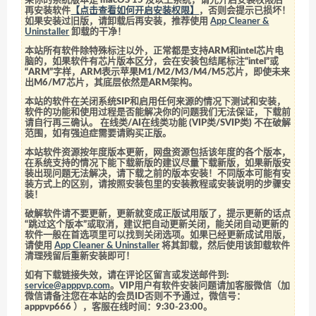
果你的系统版本是 macOS 15 及以上系统，请先开启安装权限后
再安装软件
【点击查看如何开启安装权限】
，否则会提示已损坏！
如果安装过旧版，请卸载后再安装，推荐使用
App Cleaner &
Uninstaller
卸载的干净！
本站所有软件除特殊标注以外，正常都是支持ARM和intel芯片电
脑的，如果软件有芯片版本区分，会在安装包结尾标注“intel”或
“ARM”字样，ARM表示苹果M1/M2/M3/M4/M5芯片，即使未来
出M6/M7芯片，其底层依然是ARM架构。
本站的软件在关闭系统SIP和启用任何来源的情况下测试和安装，
软件的功能和使用过程是否能解决你的问题我们无法保证，下载前
请自行再三确认。 在线类/AI在线类功能 (VIP类/SVIP类) 不在破解
范围，如有强迫症需要请购买正版。
本站软件资源按年度版本更新，网盘资源包括该年度的各个版本，
在系统支持的情况下能下载新版的建议尽量下载新版，如果新版安
装出现问题无法解决，请下载之前的版本安装！不同版本可能有安
装方式上的区别，请按照安装包里的安装教程或安装说明的步骤安
装！
破解软件请不要更新，更新就变成正版试用版了，提示更新的话点
“跳过这个版本”或取消，建议把自动更新关闭，能关闭自动更新的
软件一般在首选项里可以找到关闭选项。如果已经更新成试用版，
请使用
App Cleaner & Uninstaller
将其卸载，然后使用该卸载软件
清理残留后重新安装即可！
如有下载链接失效，请在评论区留言或发送邮件到:
service@apppvp.com
。VIP用户有软件安装问题请加客服微信（加
微信请备注您在本站的会员ID否则不予通过，微信号：
apppvp666
），客服在线时间：9:30-23:00。