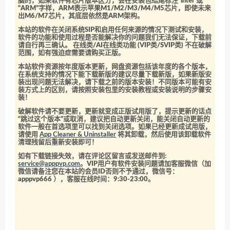
脑的，如果软件有芯片版本区分，会在安装包结尾标注“intel”或
“ARM”字样，ARM表示苹果M1/M2/M3/M4/M5芯片，即使未来
出M6/M7芯片，其底层依然是ARM架构。
本站的软件在关闭系统SIP和启用任何来源的情况下测试和安装，
软件的功能和使用过程是否能解决你的问题我们无法保证，下载前
请自行再三确认。 在线类/AI在线类功能 (VIP类/SVIP类) 不在破解
范围，如有强迫症需要请购买正版。
本站软件资源按年度版本更新，网盘资源包括该年度的各个版本，
在系统支持的情况下能下载新版的建议尽量下载新版，如果新版安
装出现问题无法解决，请下载之前的版本安装！不同版本可能有安
装方式上的区别，请按照安装包里的安装教程或安装说明的步骤安
装！
破解软件请不要更新，更新就变成正版试用版了，提示更新的话点
“跳过这个版本”或取消，建议把自动更新关闭，能关闭自动更新的
软件一般在首选项里可以找到关闭选项。如果已经更新成试用版，
请使用
App Cleaner & Uninstaller
将其卸载，然后使用该卸载软件
清理残留后重新安装即可！
如有下载链接失效，请在评论区留言或发送邮件到:
service@apppvp.com
。VIP用户有软件安装问题请加客服微信（加
微信请备注您在本站的会员ID否则不予通过，微信号：
apppvp666
），客服在线时间：9:30-23:00。