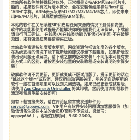
本站所有软件除特殊标注以外，正常都是支持ARM和intel芯片电
脑的，如果软件有芯片版本区分，会在安装包结尾标注“intel”或
“ARM”字样，ARM表示苹果M1/M2/M3/M4/M5芯片，即使未来
出M6/M7芯片，其底层依然是ARM架构。
本站的软件在关闭系统SIP和启用任何来源的情况下测试和安装，
软件的功能和使用过程是否能解决你的问题我们无法保证，下载前
请自行再三确认。 在线类/AI在线类功能 (VIP类/SVIP类) 不在破解
范围，如有强迫症需要请购买正版。
本站软件资源按年度版本更新，网盘资源包括该年度的各个版本，
在系统支持的情况下能下载新版的建议尽量下载新版，如果新版安
装出现问题无法解决，请下载之前的版本安装！不同版本可能有安
装方式上的区别，请按照安装包里的安装教程或安装说明的步骤安
装！
破解软件请不要更新，更新就变成正版试用版了，提示更新的话点
“跳过这个版本”或取消，建议把自动更新关闭，能关闭自动更新的
软件一般在首选项里可以找到关闭选项。如果已经更新成试用版，
请使用
App Cleaner & Uninstaller
将其卸载，然后使用该卸载软件
清理残留后重新安装即可！
如有下载链接失效，请在评论区留言或发送邮件到:
service@apppvp.com
。VIP用户有软件安装问题请加客服微信（加
微信请备注您在本站的会员ID否则不予通过，微信号：
apppvp666
），客服在线时间：9:30-23:00。