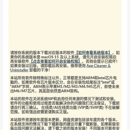
请按你系统的版本下载对应版本的软件
【如何查看系统版本】
，如
果你的系统版本是 macOS 15 及以上系统，请先开启安装权限后
再安装软件
【点击查看如何开启安装权限】
，否则会提示已损坏！
如果安装过旧版，请卸载后再安装，推荐使用
App Cleaner &
Uninstaller
卸载的干净！
本站所有软件除特殊标注以外，正常都是支持ARM和intel芯片电
脑的，如果软件有芯片版本区分，会在安装包结尾标注“intel”或
“ARM”字样，ARM表示苹果M1/M2/M3/M4/M5芯片，即使未来
出M6/M7芯片，其底层依然是ARM架构。
本站的软件在关闭系统SIP和启用任何来源的情况下测试和安装，
软件的功能和使用过程是否能解决你的问题我们无法保证，下载前
请自行再三确认。 在线类/AI在线类功能 (VIP类/SVIP类) 不在破解
范围，如有强迫症需要请购买正版。
本站软件资源按年度版本更新，网盘资源包括该年度的各个版本，
在系统支持的情况下能下载新版的建议尽量下载新版，如果新版安
装出现问题无法解决，请下载之前的版本安装！不同版本可能有安