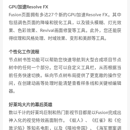
GPU加速Resolve FX
Fusion页面拥有多达27个新的GPU加速Resolve FX。其中
包括调色页面的降噪和锐化工具，以及镜头模糊、灯光效
果、色彩效果、Revival画面修复等工具。此外，您还能获
得纹理和风格处理、时域效果、变形和美颜等工具。
个性化工作流程
节点树书签功能可以帮助您快速导航到大型合成项目节点
树中的任何一个部分。您可以自定义工具栏，从而根据当
前任务快速切换。纵向节点树布局提供了更宽敞的操作空
间，在创建动画等处理时能清楚查看样条线和关键帧编辑
器。
好莱坞大片的幕后英雄
数以千计的好莱坞巨制和热门影视节目都是以Fusion完成出
神入化的视觉特效画面制作。《蚁人》、《红雀》和《伦
敦沦陷》等知名电影，以及《嘻哈帝国》、《海军罪案调