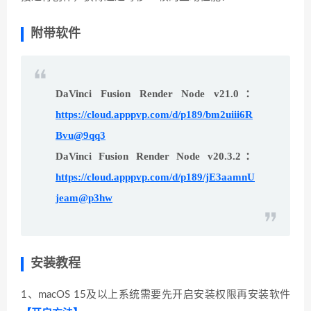
附带软件
DaVinci Fusion Render Node v21.0：
https://cloud.apppvp.com/d/p189/bm2uiii6R
Bvu@9qq3
DaVinci Fusion Render Node v20.3.2：
https://cloud.apppvp.com/d/p189/jE3aamnU
jeam@p3hw
安装教程
1、macOS 15及以上系统需要先开启安装权限再安装软件