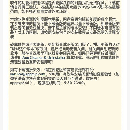
软件的功能和使用过程是否能解决你的问题我们无法保证，下载前
请自行再三确认。 在线类/AI在线类功能 (VIP类/SVIP类) 不在破解
范围，如有强迫症需要请购买正版。
本站软件资源按年度版本更新，网盘资源包括该年度的各个版本，
在系统支持的情况下能下载新版的建议尽量下载新版，如果新版安
装出现问题无法解决，请下载之前的版本安装！不同版本可能有安
装方式上的区别，请按照安装包里的安装教程或安装说明的步骤安
装！
破解软件请不要更新，更新就变成正版试用版了，提示更新的话点
“跳过这个版本”或取消，建议把自动更新关闭，能关闭自动更新的
软件一般在首选项里可以找到关闭选项。如果已经更新成试用版，
请使用
App Cleaner & Uninstaller
将其卸载，然后使用该卸载软件
清理残留后重新安装即可！
如有下载链接失效，请在评论区留言或发送邮件到:
service@apppvp.com
。VIP用户有软件安装问题请加客服微信（加
微信请备注您在本站的会员ID否则不予通过，微信号：
apppvp666
），客服在线时间：9:30-23:00。