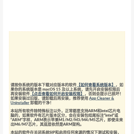
请按你系统的版本下载对应版本的软件
【如何查看系统版本】
，如
果你的系统版本是 macOS 15 及以上系统，请先开启安装权限后
再安装软件
【点击查看如何开启安装权限】
，否则会提示已损坏！
如果安装过旧版，请卸载后再安装，推荐使用
App Cleaner &
Uninstaller
卸载的干净！
本站所有软件除特殊标注以外，正常都是支持ARM和intel芯片电
脑的，如果软件有芯片版本区分，会在安装包结尾标注“intel”或
“ARM”字样，ARM表示苹果M1/M2/M3/M4/M5芯片，即使未来
出M6/M7芯片，其底层依然是ARM架构。
本站的软件在关闭系统SIP和启用任何来源的情况下测试和安装，