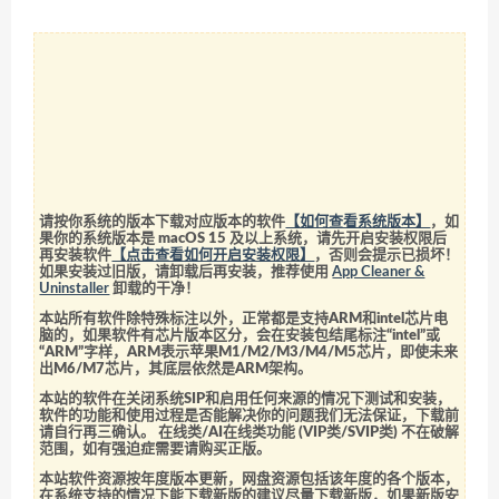
请按你系统的版本下载对应版本的软件
【如何查看系统版本】
，如
果你的系统版本是 macOS 15 及以上系统，请先开启安装权限后
再安装软件
【点击查看如何开启安装权限】
，否则会提示已损坏！
如果安装过旧版，请卸载后再安装，推荐使用
App Cleaner &
Uninstaller
卸载的干净！
本站所有软件除特殊标注以外，正常都是支持ARM和intel芯片电
脑的，如果软件有芯片版本区分，会在安装包结尾标注“intel”或
“ARM”字样，ARM表示苹果M1/M2/M3/M4/M5芯片，即使未来
出M6/M7芯片，其底层依然是ARM架构。
本站的软件在关闭系统SIP和启用任何来源的情况下测试和安装，
软件的功能和使用过程是否能解决你的问题我们无法保证，下载前
请自行再三确认。 在线类/AI在线类功能 (VIP类/SVIP类) 不在破解
范围，如有强迫症需要请购买正版。
本站软件资源按年度版本更新，网盘资源包括该年度的各个版本，
在系统支持的情况下能下载新版的建议尽量下载新版，如果新版安