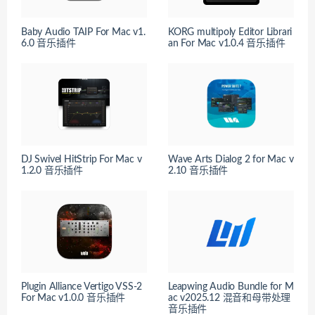
Baby Audio TAIP For Mac v1.
KORG multipoly Editor Librari
6.0 音乐插件
an For Mac v1.0.4 音乐插件
DJ Swivel HitStrip For Mac v
Wave Arts Dialog 2 for Mac v
1.2.0 音乐插件
2.10 音乐插件
Plugin Alliance Vertigo VSS-2
Leapwing Audio Bundle for M
For Mac v1.0.0 音乐插件
ac v2025.12 混音和母带处理
音乐插件