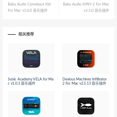
Baby Audio Comeback Kid
Baby Audio IHNY-2 For Mac
For Mac v1.6.0 音乐插件
v1.5.0 音乐插件
相关推荐
Sonic Academy VELA for Ma
Devious Machines Infiltrator
c v1.0.3 音乐插件
2 For Mac v2.5.13 音乐插件