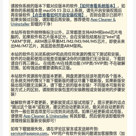
请按你系统的版本下载对应版本的软件
【如何查看系统版本】
，如
果你的系统版本是 macOS 15 及以上系统，请先开启安装权限后
再安装软件
【点击查看如何开启安装权限】
，否则会提示已损坏！
如果安装过旧版，请卸载后再安装，推荐使用
App Cleaner &
Uninstaller
卸载的干净！
本站所有软件除特殊标注以外，正常都是支持ARM和intel芯片电
脑的，如果软件有芯片版本区分，会在安装包结尾标注“intel”或
“ARM”字样，ARM表示苹果M1/M2/M3/M4/M5芯片，即使未来
出M6/M7芯片，其底层依然是ARM架构。
本站的软件在关闭系统SIP和启用任何来源的情况下测试和安装，
软件的功能和使用过程是否能解决你的问题我们无法保证，下载前
请自行再三确认。 在线类/AI在线类功能 (VIP类/SVIP类) 不在破解
范围，如有强迫症需要请购买正版。
本站软件资源按年度版本更新，网盘资源包括该年度的各个版本，
在系统支持的情况下能下载新版的建议尽量下载新版，如果新版安
装出现问题无法解决，请下载之前的版本安装！不同版本可能有安
装方式上的区别，请按照安装包里的安装教程或安装说明的步骤安
装！
破解软件请不要更新，更新就变成正版试用版了，提示更新的话点
“跳过这个版本”或取消，建议把自动更新关闭，能关闭自动更新的
软件一般在首选项里可以找到关闭选项。如果已经更新成试用版，
请使用
App Cleaner & Uninstaller
将其卸载，然后使用该卸载软件
清理残留后重新安装即可！
如有下载链接失效，请在评论区留言或发送邮件到:
service@apppvp.com
。VIP用户有软件安装问题请加客服微信（加