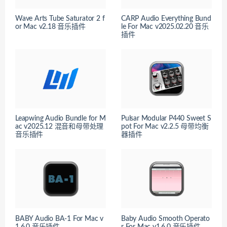
Wave Arts Tube Saturator 2 f
CARP Audio Everything Bund
or Mac v2.18 音乐插件
le For Mac v2025.02.20 音乐
插件
Leapwing Audio Bundle for M
Pulsar Modular P440 Sweet S
ac v2025.12 混音和母带处理
pot For Mac v2.2.5 母带均衡
音乐插件
器插件
BABY Audio BA-1 For Mac v
Baby Audio Smooth Operato
1.6.0 音乐插件
r For Mac v1.6.0 音乐插件