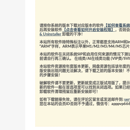
请按你系统的版本下载对应版本的软件
【如何查看系
后再安装软件
【点击查看如何开启安装权限】
，否则
& Uninstaller
卸载的干净！
本站所有软件除特殊标注以外，正常都是支持ARM和int
“ARM”字样，ARM表示苹果M1/M2/M3/M4/M
本站的软件在关闭系统SIP和启用任何来源的情况下
前请自行再三确认。 在线类/AI在线类功能 (VIP类/
本站软件资源按年度版本更新，网盘资源包括该年度
版安装出现问题无法解决，请下载之前的版本安装！
的步骤安装！
破解软件请不要更新，更新就变成正版试用版了，提示
新的软件一般在首选项里可以找到关闭选项。如果已
卸载软件清理残留后重新安装即可！
如有下载链接失效，请在评论区留言或发送邮件到:
se
您在本站的会员ID否则不予通过，微信号：
apppvp66