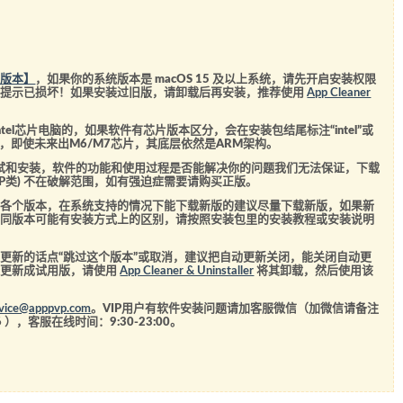
统版本】
，如果你的系统版本是 macOS 15 及以上系统，请先开启安装权限
会提示已损坏！如果安装过旧版，请卸载后再安装，推荐使用
App Cleaner
el芯片电脑的，如果软件有芯片版本区分，会在安装包结尾标注“intel”或
5芯片，即使未来出M6/M7芯片，其底层依然是ARM架构。
测试和安装，软件的功能和使用过程是否能解决你的问题我们无法保证，下载
SVIP类) 不在破解范围，如有强迫症需要请购买正版。
的各个版本，在系统支持的情况下能下载新版的建议尽量下载新版，如果新
不同版本可能有安装方式上的区别，请按照安装包里的安装教程或安装说明
更新的话点“跳过这个版本”或取消，建议把自动更新关闭，能关闭自动更
经更新成试用版，请使用
App Cleaner & Uninstaller
将其卸载，然后使用该
rvice@apppvp.com
。VIP用户有软件安装问题请加客服微信（加微信请备注
6
），客服在线时间：9:30-23:00。