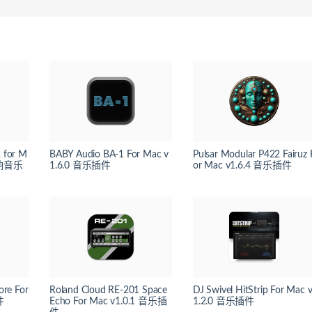
 for M
BABY Audio BA-1 For Mac v
Pulsar Modular P422 Fairuz 
混响音乐
1.6.0 音乐插件
or Mac v1.6.4 音乐插件
ore For
Roland Cloud RE-201 Space
DJ Swivel HitStrip For Mac 
件
Echo For Mac v1.0.1 音乐插
1.2.0 音乐插件