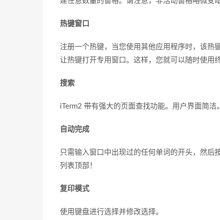
建任意数量的窗格。请注意，非活动窗格略微变
热键窗口
注册一个热键，当您使用其他应用程序时，该热键会
让热键打开专用窗口。这样，您就可以随时使用终端（如 V
搜索
iTerm2 带有强大的页面查找功能。用户界面
自动完成
只需输入窗口中出现过的任何单词的开头，然后按 
列表顶部！
复印模式
使用键盘进行选择并修改选择。