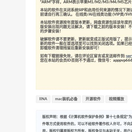
“ARM”字样，ARM表示苹果M1/M2/M3/M4/M
本站的软件在关闭系统SIP和启用任何来源的情况下
前请自行再三确认。 在线类/AI在线类功能 (VIP类/
本站软件资源按年度版本更新，网盘资源包括该年度
版安装出现问题无法解决，请下载之前的版本安装！
的步骤安装！
破解软件请不要更新，更新就变成正版试用版了，提示
新的软件一般在首选项里可以找到关闭选项。如果已
卸载软件清理残留后重新安装即可！
如有下载链接失效，请在评论区留言或发送邮件到:
se
您在本站的会员ID否则不予通过，微信号：
apppvp66
IINA
mac装机必备
开源软件
视频播放
版权声明：根据《计算机软件保护条例》第十七条规定“
件等方式使用软件的，可以不经软件著作权人许可，不向
用，版权归属原版权方所有，版权争议与本站无关，用户