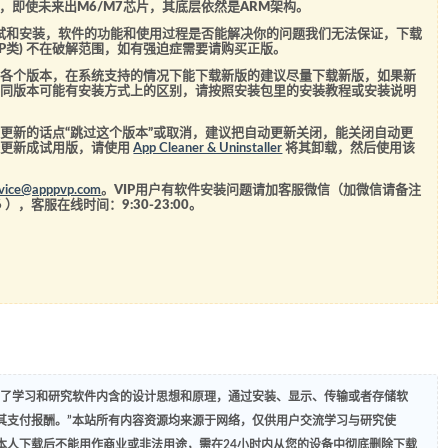
5芯片，即使未来出M6/M7芯片，其底层依然是ARM架构。
测试和安装，软件的功能和使用过程是否能解决你的问题我们无法保证，下载
SVIP类) 不在破解范围，如有强迫症需要请购买正版。
的各个版本，在系统支持的情况下能下载新版的建议尽量下载新版，如果新
不同版本可能有安装方式上的区别，请按照安装包里的安装教程或安装说明
更新的话点“跳过这个版本”或取消，建议把自动更新关闭，能关闭自动更
经更新成试用版，请使用
App Cleaner & Uninstaller
将其卸载，然后使用该
rvice@apppvp.com
。VIP用户有软件安装问题请加客服微信（加微信请备注
6
），客服在线时间：9:30-23:00。
为了学习和研究软件内含的设计思想和原理，通过安装、显示、传输或者存储软
其支付报酬。”本站所有内容资源均来源于网络，仅供用户交流学习与研究使
本人下载后不能用作商业或非法用途，需在24小时内从您的设备中彻底删除下载