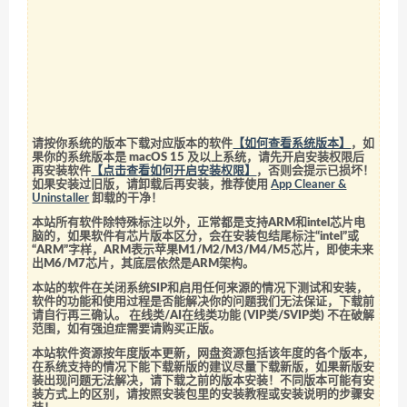
请按你系统的版本下载对应版本的软件
【如何查看系统版本】
，如
果你的系统版本是 macOS 15 及以上系统，请先开启安装权限后
再安装软件
【点击查看如何开启安装权限】
，否则会提示已损坏！
如果安装过旧版，请卸载后再安装，推荐使用
App Cleaner &
Uninstaller
卸载的干净！
本站所有软件除特殊标注以外，正常都是支持ARM和intel芯片电
脑的，如果软件有芯片版本区分，会在安装包结尾标注“intel”或
“ARM”字样，ARM表示苹果M1/M2/M3/M4/M5芯片，即使未来
出M6/M7芯片，其底层依然是ARM架构。
本站的软件在关闭系统SIP和启用任何来源的情况下测试和安装，
软件的功能和使用过程是否能解决你的问题我们无法保证，下载前
请自行再三确认。 在线类/AI在线类功能 (VIP类/SVIP类) 不在破解
范围，如有强迫症需要请购买正版。
本站软件资源按年度版本更新，网盘资源包括该年度的各个版本，
在系统支持的情况下能下载新版的建议尽量下载新版，如果新版安
装出现问题无法解决，请下载之前的版本安装！不同版本可能有安
装方式上的区别，请按照安装包里的安装教程或安装说明的步骤安