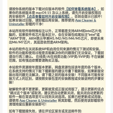
请按你系统的版本下载对应版本的软件
【如何查看系统版本】
，如
果你的系统版本是 macOS 15 及以上系统，请先开启安装权限后
再安装软件
【点击查看如何开启安装权限】
，否则会提示已损坏！
如果安装过旧版，请卸载后再安装，推荐使用
App Cleaner &
Uninstaller
卸载的干净！
本站所有软件除特殊标注以外，正常都是支持ARM和intel芯片电
脑的，如果软件有芯片版本区分，会在安装包结尾标注“intel”或
“ARM”字样，ARM表示苹果M1/M2/M3/M4/M5芯片，即使未来
出M6/M7芯片，其底层依然是ARM架构。
本站的软件在关闭系统SIP和启用任何来源的情况下测试和安装，
软件的功能和使用过程是否能解决你的问题我们无法保证，下载前
请自行再三确认。 在线类/AI在线类功能 (VIP类/SVIP类) 不在破解
范围，如有强迫症需要请购买正版。
本站软件资源按年度版本更新，网盘资源包括该年度的各个版本，
在系统支持的情况下能下载新版的建议尽量下载新版，如果新版安
装出现问题无法解决，请下载之前的版本安装！不同版本可能有安
装方式上的区别，请按照安装包里的安装教程或安装说明的步骤安
装！
破解软件请不要更新，更新就变成正版试用版了，提示更新的话点
“跳过这个版本”或取消，建议把自动更新关闭，能关闭自动更新的
软件一般在首选项里可以找到关闭选项。如果已经更新成试用版，
请使用
App Cleaner & Uninstaller
将其卸载，然后使用该卸载软件
清理残留后重新安装即可！
如有下载链接失效，请在评论区留言或发送邮件到: