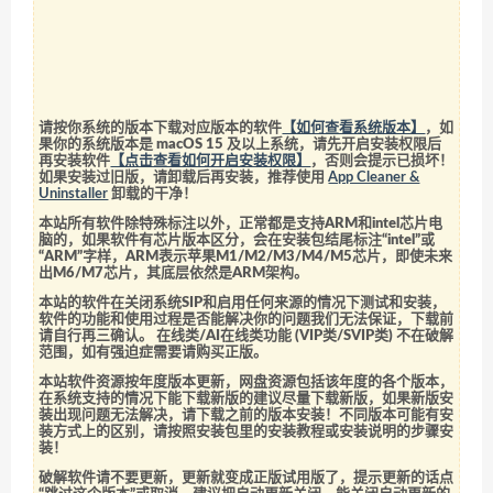
请按你系统的版本下载对应版本的软件
【如何查看系统版本】
，如
果你的系统版本是 macOS 15 及以上系统，请先开启安装权限后
再安装软件
【点击查看如何开启安装权限】
，否则会提示已损坏！
如果安装过旧版，请卸载后再安装，推荐使用
App Cleaner &
Uninstaller
卸载的干净！
本站所有软件除特殊标注以外，正常都是支持ARM和intel芯片电
脑的，如果软件有芯片版本区分，会在安装包结尾标注“intel”或
“ARM”字样，ARM表示苹果M1/M2/M3/M4/M5芯片，即使未来
出M6/M7芯片，其底层依然是ARM架构。
本站的软件在关闭系统SIP和启用任何来源的情况下测试和安装，
软件的功能和使用过程是否能解决你的问题我们无法保证，下载前
请自行再三确认。 在线类/AI在线类功能 (VIP类/SVIP类) 不在破解
范围，如有强迫症需要请购买正版。
本站软件资源按年度版本更新，网盘资源包括该年度的各个版本，
在系统支持的情况下能下载新版的建议尽量下载新版，如果新版安
装出现问题无法解决，请下载之前的版本安装！不同版本可能有安
装方式上的区别，请按照安装包里的安装教程或安装说明的步骤安
装！
破解软件请不要更新，更新就变成正版试用版了，提示更新的话点