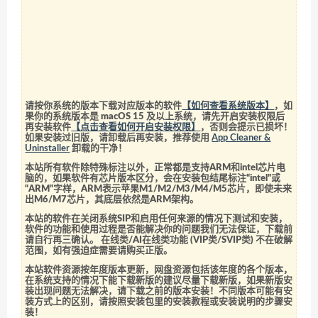
请按你系统的版本下载对应版本的软件
【如何查看系统版本】
，如
果你的系统版本是 macOS 15 及以上系统，请先开启安装权限后
再安装软件
【点击查看如何开启安装权限】
，否则会提示已损坏！
如果安装过旧版，请卸载后再安装，推荐使用
App Cleaner &
Uninstaller
卸载的干净！
本站所有软件除特殊标注以外，正常都是支持ARM和intel芯片电
脑的，如果软件有芯片版本区分，会在安装包结尾标注“intel”或
“ARM”字样，ARM表示苹果M1/M2/M3/M4/M5芯片，即使未来
出M6/M7芯片，其底层依然是ARM架构。
本站的软件在关闭系统SIP和启用任何来源的情况下测试和安装，
软件的功能和使用过程是否能解决你的问题我们无法保证，下载前
请自行再三确认。 在线类/AI在线类功能 (VIP类/SVIP类) 不在破解
范围，如有强迫症需要请购买正版。
本站软件资源按年度版本更新，网盘资源包括该年度的各个版本，
在系统支持的情况下能下载新版的建议尽量下载新版，如果新版安
装出现问题无法解决，请下载之前的版本安装！不同版本可能有安
装方式上的区别，请按照安装包里的安装教程或安装说明的步骤安
装！