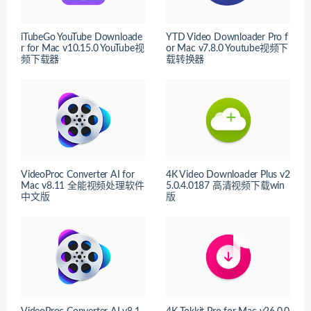
iTubeGo YouTube Downloade
YTD Video Downloader Pro f
r for Mac v10.15.0 YouTube视
or Mac v7.8.0 Youtube视频下
频下载器
载转换器
VideoProc Converter AI for
4K Video Downloader Plus v2
Mac v8.11 全能视频处理软件
5.0.4.0187 高清视频下载win
中文版
版