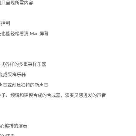
间只呈现所需内容
奏控制
能轻松看清 Mac 屏幕
奏或创建各式各样的多重采样乐器
成器变成采样乐器
查找声音或创建独特的新声音
粒子、频谱和建模合成的合成器，演奏灵感迸发的声音
精心编排的演奏