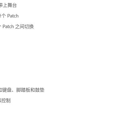
声音带上舞台
Patch
atch 之间切换
器，如键盘、脚踏板和鼓垫
幕控制