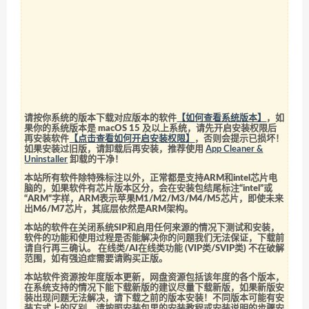
请按你系统的版本下载对应版本的软件
【如何查看系统版本】
，如
果你的系统版本是 macOS 15 及以上系统，请先开启安装权限后
再安装软件
【点击查看如何开启安装权限】
，否则会提示已损坏！
如果安装过旧版，请卸载后再安装，推荐使用
App Cleaner &
Uninstaller
卸载的干净！
本站所有软件除特殊标注以外，正常都是支持ARM和intel芯片电
脑的，如果软件有芯片版本区分，会在安装包结尾标注“intel”或
“ARM”字样，ARM表示苹果M1/M2/M3/M4/M5芯片，即使未来
出M6/M7芯片，其底层依然是ARM架构。
本站的软件在关闭系统SIP和启用任何来源的情况下测试和安装，
软件的功能和使用过程是否能解决你的问题我们无法保证，下载前
请自行再三确认。 在线类/AI在线类功能 (VIP类/SVIP类) 不在破解
范围，如有强迫症需要请购买正版。
本站软件资源按年度版本更新，网盘资源包括该年度的各个版本，
在系统支持的情况下能下载新版的建议尽量下载新版，如果新版安
装出现问题无法解决，请下载之前的版本安装！不同版本可能有安
装方式上的区别，请按照安装包里的安装教程或安装说明的步骤安