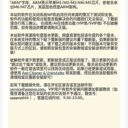
“ARM”字样，ARM表示苹果M1/M2/M3/M4/M5芯片，即使未来
出M6/M7芯片，其底层依然是ARM架构。
本站的软件在关闭系统SIP和启用任何来源的情况下测试和安装，
软件的功能和使用过程是否能解决你的问题我们无法保证，下载前
请自行再三确认。 在线类/AI在线类功能 (VIP类/SVIP类) 不在破解
范围，如有强迫症需要请购买正版。
本站软件资源按年度版本更新，网盘资源包括该年度的各个版本，
在系统支持的情况下能下载新版的建议尽量下载新版，如果新版安
装出现问题无法解决，请下载之前的版本安装！不同版本可能有安
装方式上的区别，请按照安装包里的安装教程或安装说明的步骤安
装！
破解软件请不要更新，更新就变成正版试用版了，提示更新的话点
“跳过这个版本”或取消，建议把自动更新关闭，能关闭自动更新的
软件一般在首选项里可以找到关闭选项。如果已经更新成试用版，
请使用
App Cleaner & Uninstaller
将其卸载，然后使用该卸载软件
清理残留后重新安装即可！
如有下载链接失效，请在评论区留言或发送邮件到:
service@apppvp.com
。VIP用户有软件安装问题请加客服微信（加
微信请备注您在本站的会员ID否则不予通过，微信号：
apppvp666
），客服在线时间：9:30-23:00。