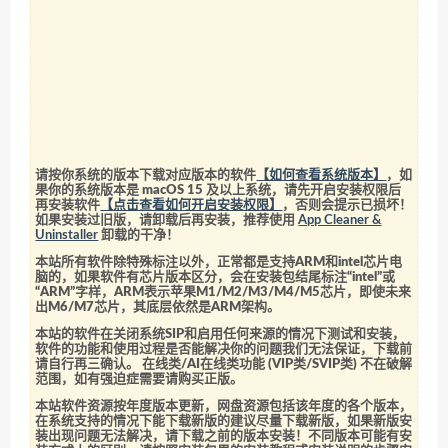
请按你系统的版本下载对应版本的软件
【如何查看系统版本】
，如
果你的系统版本是 macOS 15 及以上系统，请先开启安装权限后
再安装软件
【点击查看如何开启安装权限】
，否则会提示已损坏！
如果安装过旧版，请卸载后再安装，推荐使用
App Cleaner &
Uninstaller
卸载的干净！
本站所有软件除特殊标注以外，正常都是支持ARM和intel芯片电
脑的，如果软件有芯片版本区分，会在安装包结尾标注“intel”或
“ARM”字样，ARM表示苹果M1/M2/M3/M4/M5芯片，即使未来
出M6/M7芯片，其底层依然是ARM架构。
本站的软件在关闭系统SIP和启用任何来源的情况下测试和安装，
软件的功能和使用过程是否能解决你的问题我们无法保证，下载前
请自行再三确认。 在线类/AI在线类功能 (VIP类/SVIP类) 不在破解
范围，如有强迫症需要请购买正版。
本站软件资源按年度版本更新，网盘资源包括该年度的各个版本，
在系统支持的情况下能下载新版的建议尽量下载新版，如果新版安
装出现问题无法解决，请下载之前的版本安装！不同版本可能有安