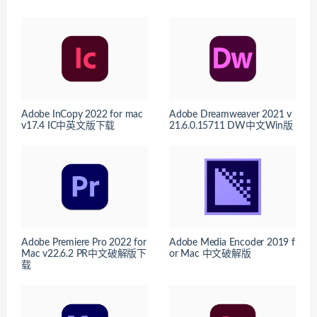
Adobe InCopy 2022 for mac
Adobe Dreamweaver 2021 v
v17.4 IC中英文版下载
21.6.0.15711 DW中文Win版
Adobe Premiere Pro 2022 for
Adobe Media Encoder 2019 f
Mac v22.6.2 PR中文破解版下
or Mac 中文破解版
载