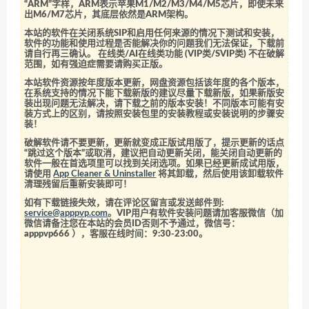
“ARM”字样，ARM表示苹果M1/M2/M3/M4/M5芯片，即使未来
出M6/M7芯片，其底层依然是ARM架构。
本站的软件在关闭系统SIP和启用任何来源的情况下测试和安装，
软件的功能和使用过程是否能解决你的问题我们无法保证，下载前
请自行再三确认。 在线类/AI在线类功能 (VIP类/SVIP类) 不在破解
范围，如有强迫症需要请购买正版。
本站软件资源按年度版本更新，网盘资源包括该年度的各个版本，
在系统支持的情况下能下载新版的建议尽量下载新版，如果新版安
装出现问题无法解决，请下载之前的版本安装！不同版本可能有安
装方式上的区别，请按照安装包里的安装教程或安装说明的步骤安
装！
破解软件请不要更新，更新就变成正版试用版了，提示更新的话点
“跳过这个版本”或取消，建议把自动更新关闭，能关闭自动更新的
软件一般在首选项里可以找到关闭选项。如果已经更新成试用版，
请使用
App Cleaner & Uninstaller
将其卸载，然后使用该卸载软件
清理残留后重新安装即可！
如有下载链接失效，请在评论区留言或发送邮件到:
service@apppvp.com
。VIP用户有软件安装问题请加客服微信（加
微信请备注您在本站的会员ID否则不予通过，微信号：
apppvp666
），客服在线时间：9:30-23:00。