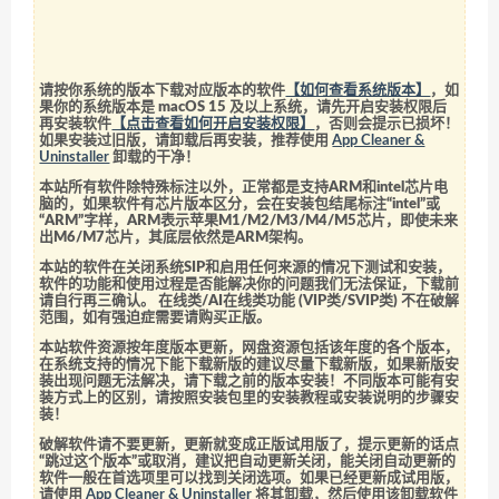
请按你系统的版本下载对应版本的软件
【如何查看系统版本】
，如
果你的系统版本是 macOS 15 及以上系统，请先开启安装权限后
再安装软件
【点击查看如何开启安装权限】
，否则会提示已损坏！
如果安装过旧版，请卸载后再安装，推荐使用
App Cleaner &
Uninstaller
卸载的干净！
本站所有软件除特殊标注以外，正常都是支持ARM和intel芯片电
脑的，如果软件有芯片版本区分，会在安装包结尾标注“intel”或
“ARM”字样，ARM表示苹果M1/M2/M3/M4/M5芯片，即使未来
出M6/M7芯片，其底层依然是ARM架构。
本站的软件在关闭系统SIP和启用任何来源的情况下测试和安装，
软件的功能和使用过程是否能解决你的问题我们无法保证，下载前
请自行再三确认。 在线类/AI在线类功能 (VIP类/SVIP类) 不在破解
范围，如有强迫症需要请购买正版。
本站软件资源按年度版本更新，网盘资源包括该年度的各个版本，
在系统支持的情况下能下载新版的建议尽量下载新版，如果新版安
装出现问题无法解决，请下载之前的版本安装！不同版本可能有安
装方式上的区别，请按照安装包里的安装教程或安装说明的步骤安
装！
破解软件请不要更新，更新就变成正版试用版了，提示更新的话点
“跳过这个版本”或取消，建议把自动更新关闭，能关闭自动更新的
软件一般在首选项里可以找到关闭选项。如果已经更新成试用版，
请使用
App Cleaner & Uninstaller
将其卸载，然后使用该卸载软件