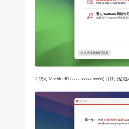
3.找到 MachineID (xxxx-xxxxx-xxxxx) 并拷