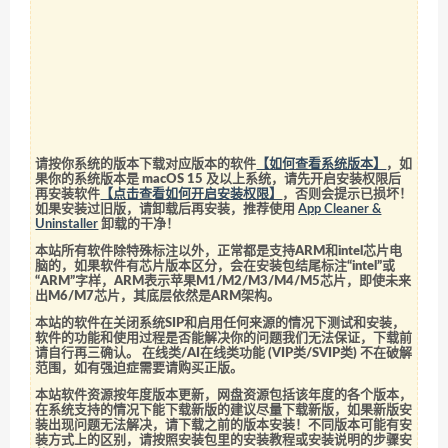
请按你系统的版本下载对应版本的软件
【如何查看系统版本】
，如
果你的系统版本是 macOS 15 及以上系统，请先开启安装权限后
再安装软件
【点击查看如何开启安装权限】
，否则会提示已损坏！
如果安装过旧版，请卸载后再安装，推荐使用
App Cleaner &
Uninstaller
卸载的干净！
本站所有软件除特殊标注以外，正常都是支持ARM和intel芯片电
脑的，如果软件有芯片版本区分，会在安装包结尾标注“intel”或
“ARM”字样，ARM表示苹果M1/M2/M3/M4/M5芯片，即使未来
出M6/M7芯片，其底层依然是ARM架构。
本站的软件在关闭系统SIP和启用任何来源的情况下测试和安装，
软件的功能和使用过程是否能解决你的问题我们无法保证，下载前
请自行再三确认。 在线类/AI在线类功能 (VIP类/SVIP类) 不在破解
范围，如有强迫症需要请购买正版。
本站软件资源按年度版本更新，网盘资源包括该年度的各个版本，
在系统支持的情况下能下载新版的建议尽量下载新版，如果新版安
装出现问题无法解决，请下载之前的版本安装！不同版本可能有安
装方式上的区别，请按照安装包里的安装教程或安装说明的步骤安