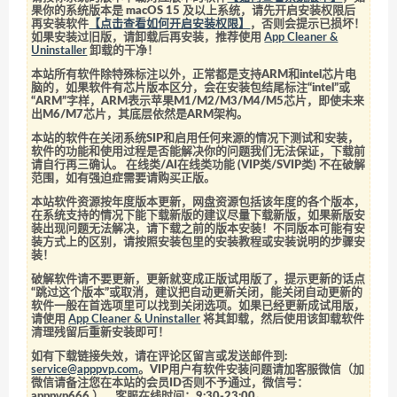
果你的系统版本是 macOS 15 及以上系统，请先开启安装权限后
再安装软件
【点击查看如何开启安装权限】
，否则会提示已损坏！
如果安装过旧版，请卸载后再安装，推荐使用
App Cleaner &
Uninstaller
卸载的干净！
本站所有软件除特殊标注以外，正常都是支持ARM和intel芯片电
脑的，如果软件有芯片版本区分，会在安装包结尾标注“intel”或
“ARM”字样，ARM表示苹果M1/M2/M3/M4/M5芯片，即使未来
出M6/M7芯片，其底层依然是ARM架构。
本站的软件在关闭系统SIP和启用任何来源的情况下测试和安装，
软件的功能和使用过程是否能解决你的问题我们无法保证，下载前
请自行再三确认。 在线类/AI在线类功能 (VIP类/SVIP类) 不在破解
范围，如有强迫症需要请购买正版。
本站软件资源按年度版本更新，网盘资源包括该年度的各个版本，
在系统支持的情况下能下载新版的建议尽量下载新版，如果新版安
装出现问题无法解决，请下载之前的版本安装！不同版本可能有安
装方式上的区别，请按照安装包里的安装教程或安装说明的步骤安
装！
破解软件请不要更新，更新就变成正版试用版了，提示更新的话点
“跳过这个版本”或取消，建议把自动更新关闭，能关闭自动更新的
软件一般在首选项里可以找到关闭选项。如果已经更新成试用版，
请使用
App Cleaner & Uninstaller
将其卸载，然后使用该卸载软件
清理残留后重新安装即可！
如有下载链接失效，请在评论区留言或发送邮件到:
service@apppvp.com
。VIP用户有软件安装问题请加客服微信（加
微信请备注您在本站的会员ID否则不予通过，微信号：
apppvp666
），客服在线时间：9:30-23:00。