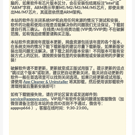
脑的，如果软件有芯片版本区分，会在安装包结尾标注“intel”或
“ARM”字样，ARM表示苹果M1/M2/M3/M4/M5芯片，即使未来
出M6/M7芯片，其底层依然是ARM架构。
本站的软件在关闭系统SIP和启用任何来源的情况下测试和安装，
软件的功能和使用过程是否能解决你的问题我们无法保证，下载前
请自行再三确认。 在线类/AI在线类功能 (VIP类/SVIP类) 不在破解
范围，如有强迫症需要请购买正版。
本站软件资源按年度版本更新，网盘资源包括该年度的各个版本，
在系统支持的情况下能下载新版的建议尽量下载新版，如果新版安
装出现问题无法解决，请下载之前的版本安装！不同版本可能有安
装方式上的区别，请按照安装包里的安装教程或安装说明的步骤安
装！
破解软件请不要更新，更新就变成正版试用版了，提示更新的话点
“跳过这个版本”或取消，建议把自动更新关闭，能关闭自动更新的
软件一般在首选项里可以找到关闭选项。如果已经更新成试用版，
请使用
App Cleaner & Uninstaller
将其卸载，然后使用该卸载软件
清理残留后重新安装即可！
如有下载链接失效，请在评论区留言或发送邮件到:
service@apppvp.com
。VIP用户有软件安装问题请加客服微信（加
微信请备注您在本站的会员ID否则不予通过，微信号：
apppvp666
），客服在线时间：9:30-23:00。