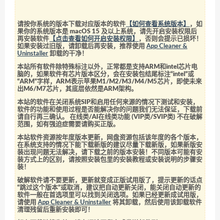
请按你系统的版本下载对应版本的软件
【如何查看系统版本】
，如
果你的系统版本是 macOS 15 及以上系统，请先开启安装权限后
再安装软件
【点击查看如何开启安装权限】
，否则会提示已损坏！
如果安装过旧版，请卸载后再安装，推荐使用
App Cleaner &
Uninstaller
卸载的干净！
本站所有软件除特殊标注以外，正常都是支持ARM和intel芯片电
脑的，如果软件有芯片版本区分，会在安装包结尾标注“intel”或
“ARM”字样，ARM表示苹果M1/M2/M3/M4/M5芯片，即使未来
出M6/M7芯片，其底层依然是ARM架构。
本站的软件在关闭系统SIP和启用任何来源的情况下测试和安装，
软件的功能和使用过程是否能解决你的问题我们无法保证，下载前
请自行再三确认。 在线类/AI在线类功能 (VIP类/SVIP类) 不在破解
范围，如有强迫症需要请购买正版。
本站软件资源按年度版本更新，网盘资源包括该年度的各个版本，
在系统支持的情况下能下载新版的建议尽量下载新版，如果新版安
装出现问题无法解决，请下载之前的版本安装！不同版本可能有安
装方式上的区别，请按照安装包里的安装教程或安装说明的步骤安
装！
破解软件请不要更新，更新就变成正版试用版了，提示更新的话点
“跳过这个版本”或取消，建议把自动更新关闭，能关闭自动更新的
软件一般在首选项里可以找到关闭选项。如果已经更新成试用版，
请使用
App Cleaner & Uninstaller
将其卸载，然后使用该卸载软件
清理残留后重新安装即可！