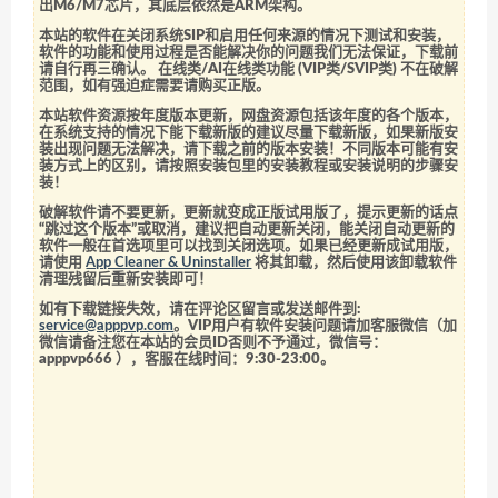
出M6/M7芯片，其底层依然是ARM架构。
本站的软件在关闭系统SIP和启用任何来源的情况下测试和安装，
软件的功能和使用过程是否能解决你的问题我们无法保证，下载前
请自行再三确认。 在线类/AI在线类功能 (VIP类/SVIP类) 不在破解
范围，如有强迫症需要请购买正版。
本站软件资源按年度版本更新，网盘资源包括该年度的各个版本，
在系统支持的情况下能下载新版的建议尽量下载新版，如果新版安
装出现问题无法解决，请下载之前的版本安装！不同版本可能有安
装方式上的区别，请按照安装包里的安装教程或安装说明的步骤安
装！
破解软件请不要更新，更新就变成正版试用版了，提示更新的话点
“跳过这个版本”或取消，建议把自动更新关闭，能关闭自动更新的
软件一般在首选项里可以找到关闭选项。如果已经更新成试用版，
请使用
App Cleaner & Uninstaller
将其卸载，然后使用该卸载软件
清理残留后重新安装即可！
如有下载链接失效，请在评论区留言或发送邮件到:
service@apppvp.com
。VIP用户有软件安装问题请加客服微信（加
微信请备注您在本站的会员ID否则不予通过，微信号：
apppvp666
），客服在线时间：9:30-23:00。