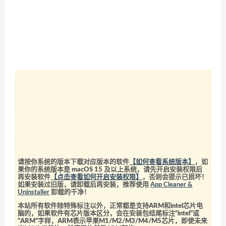
请按你系统的版本下载对应版本的软件
【如何查看系统版本】
，如
果你的系统版本是 macOS 15 及以上系统，请先开启安装权限后
再安装软件
【点击查看如何开启安装权限】
，否则会提示已损坏！
如果安装过旧版，请卸载后再安装，推荐使用
App Cleaner &
Uninstaller
卸载的干净！
本站所有软件除特殊标注以外，正常都是支持ARM和intel芯片电
脑的，如果软件有芯片版本区分，会在安装包结尾标注“intel”或
“ARM”字样，ARM表示苹果M1/M2/M3/M4/M5芯片，即使未来