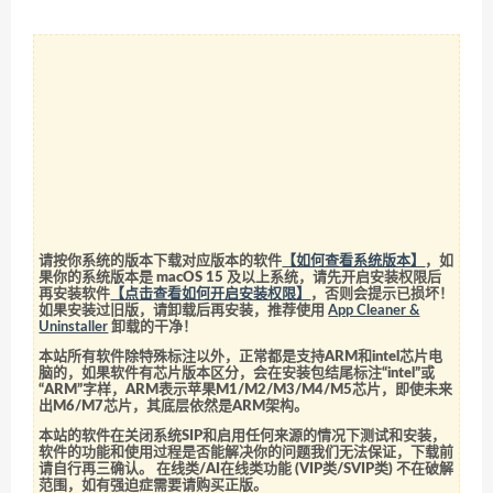
请按你系统的版本下载对应版本的软件
【如何查看系统版本】
，如
果你的系统版本是 macOS 15 及以上系统，请先开启安装权限后
再安装软件
【点击查看如何开启安装权限】
，否则会提示已损坏！
如果安装过旧版，请卸载后再安装，推荐使用
App Cleaner &
Uninstaller
卸载的干净！
本站所有软件除特殊标注以外，正常都是支持ARM和intel芯片电
脑的，如果软件有芯片版本区分，会在安装包结尾标注“intel”或
“ARM”字样，ARM表示苹果M1/M2/M3/M4/M5芯片，即使未来
出M6/M7芯片，其底层依然是ARM架构。
本站的软件在关闭系统SIP和启用任何来源的情况下测试和安装，
软件的功能和使用过程是否能解决你的问题我们无法保证，下载前
请自行再三确认。 在线类/AI在线类功能 (VIP类/SVIP类) 不在破解
范围，如有强迫症需要请购买正版。