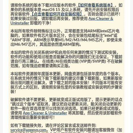
请按你系统的版本下载对应版本的软件
【如何查看系统版本】
，如
果你的系统版本是 macOS 15 及以上系统，请先开启安装权限后
再安装软件
【点击查看如何开启安装权限】
，否则会提示已损坏！
如果安装过旧版，请卸载后再安装，推荐使用
App Cleaner &
Uninstaller
卸载的干净！
本站所有软件除特殊标注以外，正常都是支持ARM和intel芯片电
脑的，如果软件有芯片版本区分，会在安装包结尾标注“intel”或
“ARM”字样，ARM表示苹果M1/M2/M3/M4/M5芯片，即使未来
出M6/M7芯片，其底层依然是ARM架构。
本站的软件在关闭系统SIP和启用任何来源的情况下测试和安装，
软件的功能和使用过程是否能解决你的问题我们无法保证，下载前
请自行再三确认。 在线类/AI在线类功能 (VIP类/SVIP类) 不在破解
范围，如有强迫症需要请购买正版。
本站软件资源按年度版本更新，网盘资源包括该年度的各个版本，
在系统支持的情况下能下载新版的建议尽量下载新版，如果新版安
装出现问题无法解决，请下载之前的版本安装！不同版本可能有安
装方式上的区别，请按照安装包里的安装教程或安装说明的步骤安
装！
破解软件请不要更新，更新就变成正版试用版了，提示更新的话点
“跳过这个版本”或取消，建议把自动更新关闭，能关闭自动更新的
软件一般在首选项里可以找到关闭选项。如果已经更新成试用版，
请使用
App Cleaner & Uninstaller
将其卸载，然后使用该卸载软件
清理残留后重新安装即可！
如有下载链接失效，请在评论区留言或发送邮件到:
service@apppvp.com
。VIP用户有软件安装问题请加客服微信（加