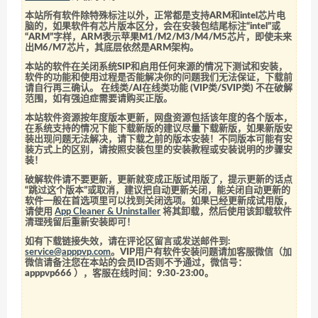
本站所有软件除特殊标注以外，正常都是支持ARM和intel芯片电
脑的，如果软件有芯片版本区分，会在安装包结尾标注“intel”或
“ARM”字样，ARM表示苹果M1/M2/M3/M4/M5芯片，即使未来
出M6/M7芯片，其底层依然是ARM架构。
本站的软件在关闭系统SIP和启用任何来源的情况下测试和安装，
软件的功能和使用过程是否能解决你的问题我们无法保证，下载前
请自行再三确认。 在线类/AI在线类功能 (VIP类/SVIP类) 不在破解
范围，如有强迫症需要请购买正版。
本站软件资源按年度版本更新，网盘资源包括该年度的各个版本，
在系统支持的情况下能下载新版的建议尽量下载新版，如果新版安
装出现问题无法解决，请下载之前的版本安装！不同版本可能有安
装方式上的区别，请按照安装包里的安装教程或安装说明的步骤安
装！
破解软件请不要更新，更新就变成正版试用版了，提示更新的话点
“跳过这个版本”或取消，建议把自动更新关闭，能关闭自动更新的
软件一般在首选项里可以找到关闭选项。如果已经更新成试用版，
请使用
App Cleaner & Uninstaller
将其卸载，然后使用该卸载软件
清理残留后重新安装即可！
如有下载链接失效，请在评论区留言或发送邮件到:
service@apppvp.com
。VIP用户有软件安装问题请加客服微信（加
微信请备注您在本站的会员ID否则不予通过，微信号：
apppvp666
），客服在线时间：9:30-23:00。