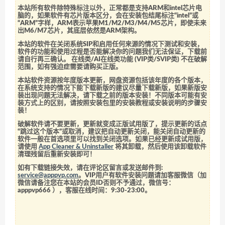
本站所有软件除特殊标注以外，正常都是支持ARM和intel芯片电
脑的，如果软件有芯片版本区分，会在安装包结尾标注“intel”或
“ARM”字样，ARM表示苹果M1/M2/M3/M4/M5芯片，即使未来
出M6/M7芯片，其底层依然是ARM架构。
本站的软件在关闭系统SIP和启用任何来源的情况下测试和安装，
软件的功能和使用过程是否能解决你的问题我们无法保证，下载前
请自行再三确认。 在线类/AI在线类功能 (VIP类/SVIP类) 不在破解
范围，如有强迫症需要请购买正版。
本站软件资源按年度版本更新，网盘资源包括该年度的各个版本，
在系统支持的情况下能下载新版的建议尽量下载新版，如果新版安
装出现问题无法解决，请下载之前的版本安装！不同版本可能有安
装方式上的区别，请按照安装包里的安装教程或安装说明的步骤安
装！
破解软件请不要更新，更新就变成正版试用版了，提示更新的话点
“跳过这个版本”或取消，建议把自动更新关闭，能关闭自动更新的
软件一般在首选项里可以找到关闭选项。如果已经更新成试用版，
请使用
App Cleaner & Uninstaller
将其卸载，然后使用该卸载软件
清理残留后重新安装即可！
如有下载链接失效，请在评论区留言或发送邮件到:
service@apppvp.com
。VIP用户有软件安装问题请加客服微信（加
微信请备注您在本站的会员ID否则不予通过，微信号：
apppvp666
），客服在线时间：9:30-23:00。