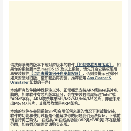
请按你系统的版本下载对应版本的软件
【如何查看系统版本】
，如
果你的系统版本是 macOS 15 及以上系统，请先开启安装权限后
再安装软件
【点击查看如何开启安装权限】
，否则会提示已损坏！
如果安装过旧版，请卸载后再安装，推荐使用
App Cleaner &
Uninstaller
卸载的干净！
本站所有软件除特殊标注以外，正常都是支持ARM和intel芯片电
脑的，如果软件有芯片版本区分，会在安装包结尾标注“intel”或
“ARM”字样，ARM表示苹果M1/M2/M3/M4/M5芯片，即使未来
出M6/M7芯片，其底层依然是ARM架构。
本站的软件在关闭系统SIP和启用任何来源的情况下测试和安装，
软件的功能和使用过程是否能解决你的问题我们无法保证，下载前
请自行再三确认。 在线类/AI在线类功能 (VIP类/SVIP类) 不在破解
范围，如有强迫症需要请购买正版。