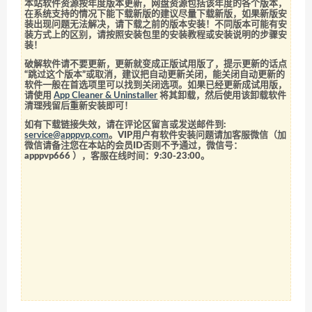
本站软件资源按年度版本更新，网盘资源包括该年度的各个版本，
在系统支持的情况下能下载新版的建议尽量下载新版，如果新版安
装出现问题无法解决，请下载之前的版本安装！不同版本可能有安
装方式上的区别，请按照安装包里的安装教程或安装说明的步骤安
装！
破解软件请不要更新，更新就变成正版试用版了，提示更新的话点
“跳过这个版本”或取消，建议把自动更新关闭，能关闭自动更新的
软件一般在首选项里可以找到关闭选项。如果已经更新成试用版，
请使用
App Cleaner & Uninstaller
将其卸载，然后使用该卸载软件
清理残留后重新安装即可！
如有下载链接失效，请在评论区留言或发送邮件到:
service@apppvp.com
。VIP用户有软件安装问题请加客服微信（加
微信请备注您在本站的会员ID否则不予通过，微信号：
apppvp666
），客服在线时间：9:30-23:00。