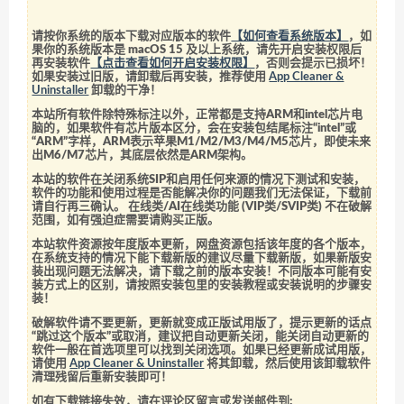
请按你系统的版本下载对应版本的软件
【如何查看系统版本】
，如
果你的系统版本是 macOS 15 及以上系统，请先开启安装权限后
再安装软件
【点击查看如何开启安装权限】
，否则会提示已损坏！
如果安装过旧版，请卸载后再安装，推荐使用
App Cleaner &
Uninstaller
卸载的干净！
本站所有软件除特殊标注以外，正常都是支持ARM和intel芯片电
脑的，如果软件有芯片版本区分，会在安装包结尾标注“intel”或
“ARM”字样，ARM表示苹果M1/M2/M3/M4/M5芯片，即使未来
出M6/M7芯片，其底层依然是ARM架构。
本站的软件在关闭系统SIP和启用任何来源的情况下测试和安装，
软件的功能和使用过程是否能解决你的问题我们无法保证，下载前
请自行再三确认。 在线类/AI在线类功能 (VIP类/SVIP类) 不在破解
范围，如有强迫症需要请购买正版。
本站软件资源按年度版本更新，网盘资源包括该年度的各个版本，
在系统支持的情况下能下载新版的建议尽量下载新版，如果新版安
装出现问题无法解决，请下载之前的版本安装！不同版本可能有安
装方式上的区别，请按照安装包里的安装教程或安装说明的步骤安
装！
破解软件请不要更新，更新就变成正版试用版了，提示更新的话点
“跳过这个版本”或取消，建议把自动更新关闭，能关闭自动更新的
软件一般在首选项里可以找到关闭选项。如果已经更新成试用版，
请使用
App Cleaner & Uninstaller
将其卸载，然后使用该卸载软件
清理残留后重新安装即可！
如有下载链接失效，请在评论区留言或发送邮件到: