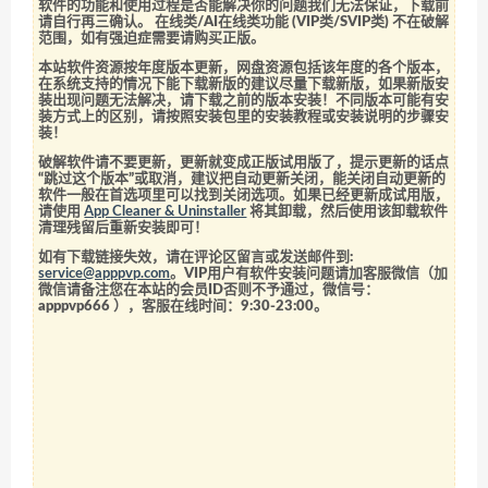
软件的功能和使用过程是否能解决你的问题我们无法保证，下载前
请自行再三确认。 在线类/AI在线类功能 (VIP类/SVIP类) 不在破解
范围，如有强迫症需要请购买正版。
本站软件资源按年度版本更新，网盘资源包括该年度的各个版本，
在系统支持的情况下能下载新版的建议尽量下载新版，如果新版安
装出现问题无法解决，请下载之前的版本安装！不同版本可能有安
装方式上的区别，请按照安装包里的安装教程或安装说明的步骤安
装！
破解软件请不要更新，更新就变成正版试用版了，提示更新的话点
“跳过这个版本”或取消，建议把自动更新关闭，能关闭自动更新的
软件一般在首选项里可以找到关闭选项。如果已经更新成试用版，
请使用
App Cleaner & Uninstaller
将其卸载，然后使用该卸载软件
清理残留后重新安装即可！
如有下载链接失效，请在评论区留言或发送邮件到:
service@apppvp.com
。VIP用户有软件安装问题请加客服微信（加
微信请备注您在本站的会员ID否则不予通过，微信号：
apppvp666
），客服在线时间：9:30-23:00。