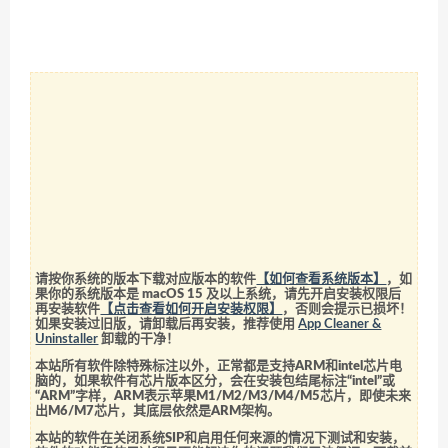
请按你系统的版本下载对应版本的软件
【如何查看系统版本】
，如
果你的系统版本是 macOS 15 及以上系统，请先开启安装权限后
再安装软件
【点击查看如何开启安装权限】
，否则会提示已损坏！
如果安装过旧版，请卸载后再安装，推荐使用
App Cleaner &
Uninstaller
卸载的干净！
本站所有软件除特殊标注以外，正常都是支持ARM和intel芯片电
脑的，如果软件有芯片版本区分，会在安装包结尾标注“intel”或
“ARM”字样，ARM表示苹果M1/M2/M3/M4/M5芯片，即使未来
出M6/M7芯片，其底层依然是ARM架构。
本站的软件在关闭系统SIP和启用任何来源的情况下测试和安装，