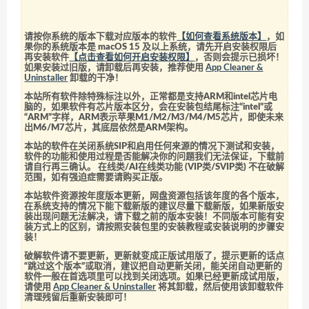
请按你系统的版本下载对应版本的软件
【如何查看系统版本】
，如
果你的系统版本是 macOS 15 及以上系统，请先开启安装权限后
再安装软件
【点击查看如何开启安装权限】
，否则会提示已损坏！
如果安装过旧版，请卸载后再安装，推荐使用
App Cleaner &
Uninstaller
卸载的干净！
本站所有软件除特殊标注以外，正常都是支持ARM和intel芯片电
脑的，如果软件有芯片版本区分，会在安装包结尾标注“intel”或
“ARM”字样，ARM表示苹果M1/M2/M3/M4/M5芯片，即使未来
出M6/M7芯片，其底层依然是ARM架构。
本站的软件在关闭系统SIP和启用任何来源的情况下测试和安装，
软件的功能和使用过程是否能解决你的问题我们无法保证，下载前
请自行再三确认。 在线类/AI在线类功能 (VIP类/SVIP类) 不在破解
范围，如有强迫症需要请购买正版。
本站软件资源按年度版本更新，网盘资源包括该年度的各个版本，
在系统支持的情况下能下载新版的建议尽量下载新版，如果新版安
装出现问题无法解决，请下载之前的版本安装！不同版本可能有安
装方式上的区别，请按照安装包里的安装教程或安装说明的步骤安
装！
破解软件请不要更新，更新就变成正版试用版了，提示更新的话点
“跳过这个版本”或取消，建议把自动更新关闭，能关闭自动更新的
软件一般在首选项里可以找到关闭选项。如果已经更新成试用版，
请使用
App Cleaner & Uninstaller
将其卸载，然后使用该卸载软件
清理残留后重新安装即可！