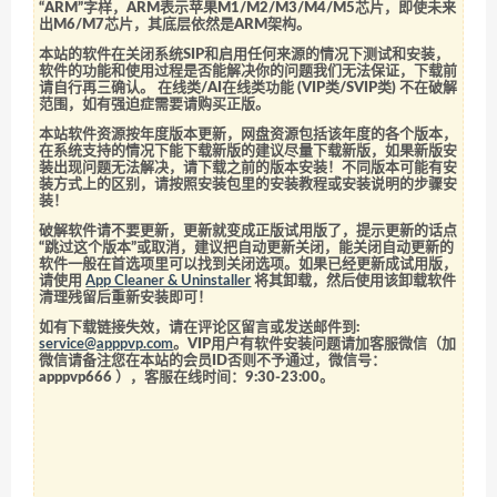
“ARM”字样，ARM表示苹果M1/M2/M3/M4/M5芯片，即使未来
出M6/M7芯片，其底层依然是ARM架构。
本站的软件在关闭系统SIP和启用任何来源的情况下测试和安装，
软件的功能和使用过程是否能解决你的问题我们无法保证，下载前
请自行再三确认。 在线类/AI在线类功能 (VIP类/SVIP类) 不在破解
范围，如有强迫症需要请购买正版。
本站软件资源按年度版本更新，网盘资源包括该年度的各个版本，
在系统支持的情况下能下载新版的建议尽量下载新版，如果新版安
装出现问题无法解决，请下载之前的版本安装！不同版本可能有安
装方式上的区别，请按照安装包里的安装教程或安装说明的步骤安
装！
破解软件请不要更新，更新就变成正版试用版了，提示更新的话点
“跳过这个版本”或取消，建议把自动更新关闭，能关闭自动更新的
软件一般在首选项里可以找到关闭选项。如果已经更新成试用版，
请使用
App Cleaner & Uninstaller
将其卸载，然后使用该卸载软件
清理残留后重新安装即可！
如有下载链接失效，请在评论区留言或发送邮件到:
service@apppvp.com
。VIP用户有软件安装问题请加客服微信（加
微信请备注您在本站的会员ID否则不予通过，微信号：
apppvp666
），客服在线时间：9:30-23:00。