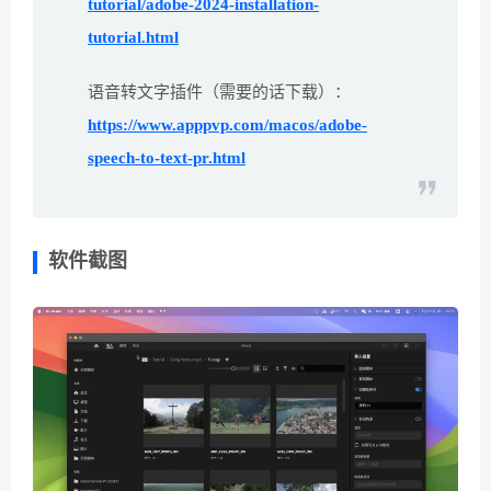
tutorial/adobe-2024-installation-
tutorial.html
语音转文字插件（需要的话下载）：
https://www.apppvp.com/macos/adobe-
speech-to-text-pr.html
软件截图