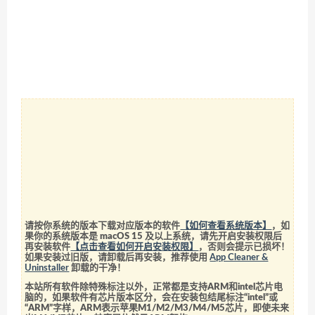
请按你系统的版本下载对应版本的软件
【如何查看系统版本】
，如
果你的系统版本是 macOS 15 及以上系统，请先开启安装权限后
再安装软件
【点击查看如何开启安装权限】
，否则会提示已损坏！
如果安装过旧版，请卸载后再安装，推荐使用
App Cleaner &
Uninstaller
卸载的干净！
本站所有软件除特殊标注以外，正常都是支持ARM和intel芯片电
脑的，如果软件有芯片版本区分，会在安装包结尾标注“intel”或
“ARM”字样，ARM表示苹果M1/M2/M3/M4/M5芯片，即使未来