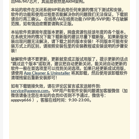
出M6/M7芯片，其底层依然是ARM架构。
本站的软件在关闭系统SIP和启用任何来源的情况下测试和安装，
软件的功能和使用过程是否能解决你的问题我们无法保证，下载前
请自行再三确认。 在线类/AI在线类功能 (VIP类/SVIP类) 不在破解
范围，如有强迫症需要请购买正版。
本站软件资源按年度版本更新，网盘资源包括该年度的各个版本，
在系统支持的情况下能下载新版的建议尽量下载新版，如果新版安
装出现问题无法解决，请下载之前的版本安装！不同版本可能有安
装方式上的区别，请按照安装包里的安装教程或安装说明的步骤安
装！
破解软件请不要更新，更新就变成正版试用版了，提示更新的话点
“跳过这个版本”或取消，建议把自动更新关闭，能关闭自动更新的
软件一般在首选项里可以找到关闭选项。如果已经更新成试用版，
请使用
App Cleaner & Uninstaller
将其卸载，然后使用该卸载软件
清理残留后重新安装即可！
如有下载链接失效，请在评论区留言或发送邮件到:
service@apppvp.com
。VIP用户有软件安装问题请加客服微信（加
微信请备注您在本站的会员ID否则不予通过，微信号：
apppvp666
），客服在线时间：9:30-23:00。