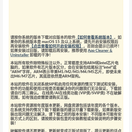
请按你系统的版本下载对应版本的软件
【如何查看系统版本】
，如
果你的系统版本是 macOS 15 及以上系统，请先开启安装权限后
再安装软件
【点击查看如何开启安装权限】
，否则会提示已损坏！
如果安装过旧版，请卸载后再安装，推荐使用
App Cleaner &
Uninstaller
卸载的干净！
本站所有软件除特殊标注以外，正常都是支持ARM和intel芯片电
脑的，如果软件有芯片版本区分，会在安装包结尾标注“intel”或
“ARM”字样，ARM表示苹果M1/M2/M3/M4/M5芯片，即使未来
出M6/M7芯片，其底层依然是ARM架构。
本站的软件在关闭系统SIP和启用任何来源的情况下测试和安装，
软件的功能和使用过程是否能解决你的问题我们无法保证，下载前
请自行再三确认。 在线类/AI在线类功能 (VIP类/SVIP类) 不在破解
范围，如有强迫症需要请购买正版。
本站软件资源按年度版本更新，网盘资源包括该年度的各个版本，
在系统支持的情况下能下载新版的建议尽量下载新版，如果新版安
装出现问题无法解决，请下载之前的版本安装！不同版本可能有安
装方式上的区别，请按照安装包里的安装教程或安装说明的步骤安
装！
破解软件请不要更新，更新就变成正版试用版了，提示更新的话点