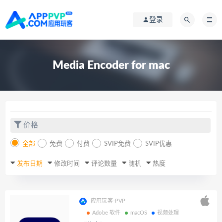
登录
Media Encoder for mac
价格
全部
免费
付费
SVIP免费
SVIP优惠
发布日期
修改时间
评论数量
随机
热度
应用玩客-PVP
Adobe 软件
macOS
视频处理