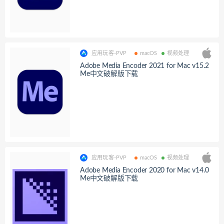
应用玩客-PVP
macOS
视频处理
Adobe Media Encoder 2021 for Mac v15.2
Me中文破解版下载
应用玩客-PVP
macOS
视频处理
Adobe Media Encoder 2020 for Mac v14.0
Me中文破解版下载