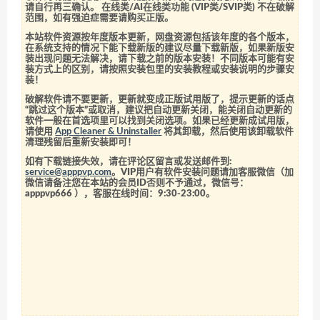
请自行再三确认。 在线类/AI在线类功能 (VIP类/SVIP类) 不在破解
范围，如有强迫症需要请购买正版。
本站软件资源按年度版本更新，网盘资源包括该年度的各个版本，
在系统支持的情况下能下载新版的建议尽量下载新版，如果新版安
装出现问题无法解决，请下载之前的版本安装！不同版本可能有安
装方式上的区别，请按照安装包里的安装教程或安装说明的步骤安
装！
破解软件请不要更新，更新就变成正版试用版了，提示更新的话点
“跳过这个版本”或取消，建议把自动更新关闭，能关闭自动更新的
软件一般在首选项里可以找到关闭选项。如果已经更新成试用版，
请使用
App Cleaner & Uninstaller
将其卸载，然后使用该卸载软件
清理残留后重新安装即可！
如有下载链接失效，请在评论区留言或发送邮件到:
service@apppvp.com
。VIP用户有软件安装问题请加客服微信（加
微信请备注您在本站的会员ID否则不予通过，微信号：
apppvp666
），客服在线时间：9:30-23:00。