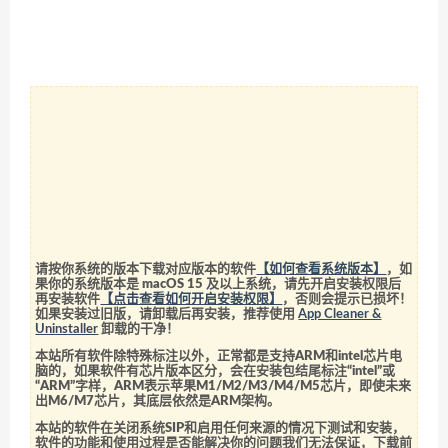
请按你系统的版本下载对应版本的软件
【如何查看系统版本】
，如
果你的系统版本是 macOS 15 及以上系统，请先开启安装权限后
再安装软件
【点击查看如何开启安装权限】
，否则会提示已损坏！
如果安装过旧版，请卸载后再安装，推荐使用
App Cleaner &
Uninstaller
卸载的干净！
本站所有软件除特殊标注以外，正常都是支持ARM和intel芯片电
脑的，如果软件有芯片版本区分，会在安装包结尾标注“intel”或
“ARM”字样，ARM表示苹果M1/M2/M3/M4/M5芯片，即使未来
出M6/M7芯片，其底层依然是ARM架构。
本站的软件在关闭系统SIP和启用任何来源的情况下测试和安装，
软件的功能和使用过程是否能解决你的问题我们无法保证，下载前